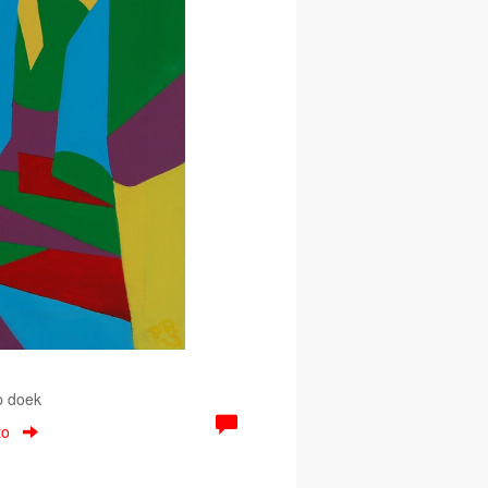
p doek
to