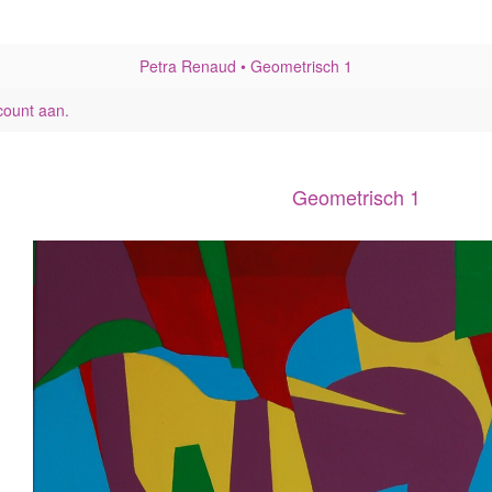
Petra Renaud
Geometrisch 1
count aan
.
Geometrisch 1