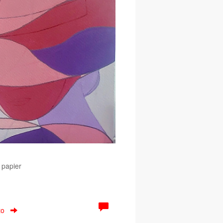
 papier
to