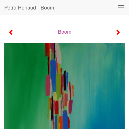
Petra Renaud - Boom
Tog
navi
Boom