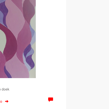
p doek
to