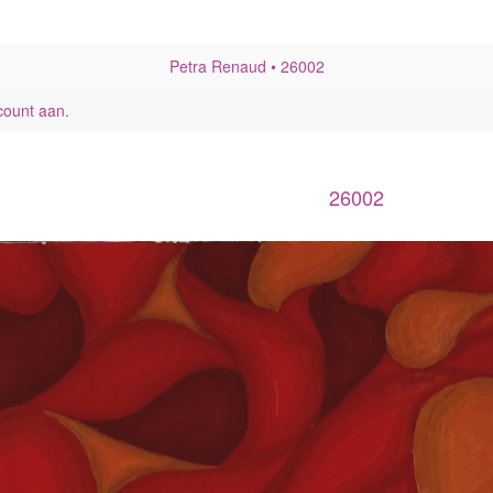
Petra Renaud
26002
count aan
.
26002