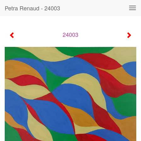
Petra Renaud - 24003
Tog
navi
24003