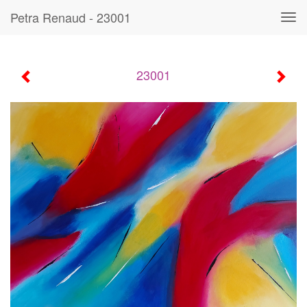
Petra Renaud - 23001
Tog
navi
23001